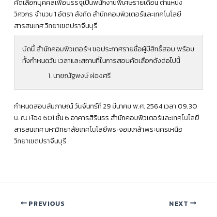
คัดเลือกบุคคลเพื่อบรรจุเป็นพนักงานพิเศษรายเดือน ตำแหน่ง
วิศวกร จำนวน 1 อัตรา สังกัด สำนักคอมพิวเตอร์และเทคโนโลยี
สารสนเทศ วิทยาเขตปราจีนบุรี
บัดนี้ สำนักคอมพิวเตอร์ฯ ขอประกาศรายชื่อผู้มีสิทธิ์สอบ พร้อม
ทั้งกำหนดวัน เวลาและสถานที่ในการสอบคัดเลือกดังต่อไปนี้
นายณัฐพงษ์ ผ่องศรี
กำหนดสอบสัมภาษณ์ วันจันทร์ที่ 29 มีนาคม พ.ศ. 2564 เวลา 09.30
น. ณ ห้อง 601 ชั้น 6 อาคารสิรินธร สำนักคอมพิวเตอร์และเทคโนโลยี
สารสนเทศ มหาวิทยาลัยเทคโนโลยีพระจอมเกล้าพระนครเหนือ
วิทยาเขตปราจีนบุรี
PREVIOUS
NEXT