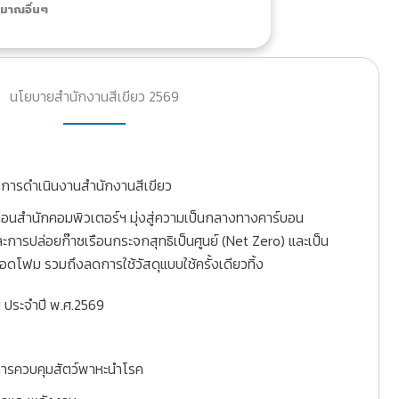
มาณอื่นๆ
นโยบายสำนักงานสีเขียว 2569
ารดําเนินงานสํานักงานสีเขียว
อนสํานักคอมพิวเตอร์ฯ มุ่งสู่ความเป็นกลางทางคาร์บอน
ะการปล่อยก๊าซเรือนกระจกสุทธิเป็นศูนย์ (Net Zero) และเป็น
โฟม รวมถึงลดการใช้วัสดุแบบใช้ครั้งเดียวทิ้ง
ม ประจำปี พ.ศ.2569
ารควบคุมสัตว์พาหะนําโรค