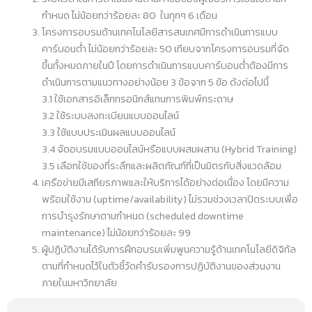
กำหนด ไม่น้อยกว่าร้อยละ 80 ในทุกๆ 6 เดือน
โครงการอบรมด้านเทคโนโลยีสารสนเทศมีการดำเนินการแบบ
คาร์บอนต่ำ ไม่น้อยกว่าร้อยละ 50 เทียบจากโครงการอบรมที่จัด
ขึ้นทั้งหมดภายในปี โดยการดำเนินการแบบคาร์บอนต่ำต้องมีการ
ดำเนินการตามแนวทางอย่างน้อย 3 ข้อจาก 5 ข้อ ดังต่อไปนี้
3.1 ใช้เอกสารอิเล็กทรอนิกส์แทนการพิมพ์กระดาษ
3.2 ใช้ระบบลงทะเบียนแบบออนไลน์
3.3 ใช้แบบประเมินผลแบบออนไลน์
3.4 จัดอบรมแบบออนไลน์หรือแบบผสมผสาน (Hybrid Training)
3.5 เลือกใช้ของที่ระลึกและผลิตภัณฑ์ที่เป็นมิตรกับสิ่งแวดล้อม
เครือข่ายมีเสถียรภาพและให้บริการได้อย่างต่อเนื่อง โดยมีความ
พร้อมใช้งาน (uptime/availability) ไม่รวมช่วงเวลาปิดระบบเพื่อ
การบำรุงรักษาตามกำหนด (scheduled downtime
maintenance) ไม่น้อยกว่าร้อยละ 99
ผู้ปฏิบัติงานได้รับการฝึกอบรมเพิ่มพูนความรู้ด้านเทคโนโลยีดิจิทัล
ตามที่กำหนดไว้ในตัวชี้วัดคํารับรองการปฏิบัติงานของส่วนงาน
ภายในมหาวิทยาลัย