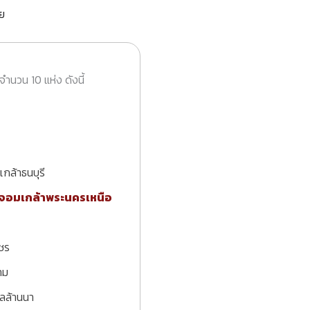
ย
นวน 10 แห่ง ดังนี้
กล้าธนบุรี
ะจอมเกล้าพระนครเหนือ
ชร
าม
ลล้านนา