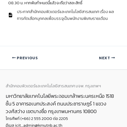
08.30 น. หากพ้นกำหนดนี้แล้วจะถือว่าสละสิทธิ์
ประกาศสำนักคอมพิวเตอร์และเทคโนโลยีสารสนเทศ เรื่อง ผล
การคัดเลือกบุคคลเพื่อบรรจุเป็นพนักงานพิเศษรายเดือน
PREVIOUS
NEXT
สำนักคอมพิวเตอร์และเทคโนโลยีสารสนเทศ มจพ. กรุงเทพฯ
มหาวิทยาลัยเทคโนโลยีพระจอมเกล้าพระนครเหนือ 1518
ชั้น 5 อาคารอเนกประสงค์ ถนนประชาราษฎร์ 1 แขวง
วงศ์สว่าง เขตบางซื่อ กรุงเทพมหานคร 10800
โทรศัพท์ (+66) 2 555 2000 ต่อ 2205
อีเมล icit_admin@kmutnb.ac.th