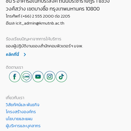
ชั้น 5 อาคารอเนกประสงค์ ถนนประชาราษฎร์ 1 แขวง
วงศ์สว่าง เขตบางซื่อ กรุงเทพมหานคร 10800
โทรศัพท์ (+66) 2 555 2000 ต่อ 2205
อีเมล icit_admin@kmutnb.ac.th
ร้องเรียนปัญหาจากการให้บริการ
ของผู้ปฏิบัติงานของสำนักคอมพิวเตอร์ฯ มจพ.
คลิกที่นี่
ติดตามเรา
เกี่ยวกับเรา
วิสัยทัศน์และพันธกิจ
โครงสร้างองค์กร
นโยบายและแผน
ผู้บริหารและบุคลากร