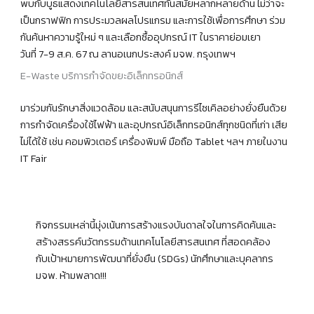
พบกับบูธแสดงเทคโนโลยีสารสนเทศทันสมัยหลากหลายด้าน ไม่ว่าจะ
เป็นกราฟฟิก การประมวลผลโปรแกรม และการใช้เพื่อการศึกษา ร่วม
กันค้นหาความรู้ใหม่ ๆ และเลือกซื้ออุปกรณ์ IT ในราคาย่อมเยา
วันที่ 7-9 ส.ค. 67 ณ ลานอเนกประสงค์ มจพ. กรุงเทพฯ
E-Waste บริการกำจัดขยะอิเล็กทรอนิกส์
มาร่วมกันรักษาสิ่งแวดล้อม และสนับสนุนการรีไซเคิลอย่างยั่งยืนด้วย
การกำจัดเครื่องใช้ไฟฟ้า และอุปกรณ์อิเล็กทรอนิกส์ทุกชนิดที่เก่า เสีย
ไม่ได้ใช้ เช่น คอมพิวเตอร์ เครื่องพิมพ์ มือถือ Tablet ฯลฯ ภายในงาน
IT Fair
กิจกรรมเหล่านี้มุ่งเน้นการสร้างแรงบันดาลใจในการคิดค้นและ
สร้างสรรค์นวัตกรรมด้านเทคโนโลยีสารสนเทศ ที่สอดคล้อง
กับเป้าหมายการพัฒนาที่ยั่งยืน (SDGs) นักศึกษาและบุคลากร
มจพ. ห้ามพลาด!!!