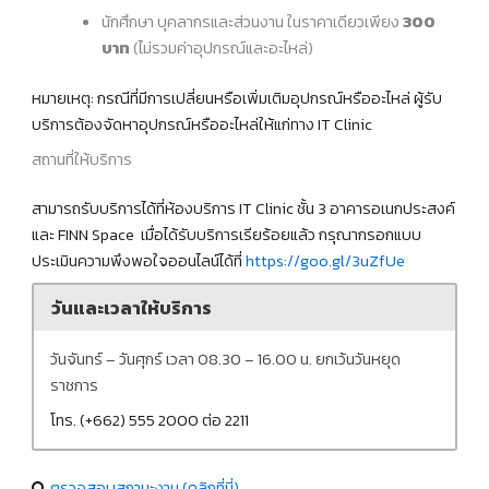
นักศึกษา บุคลากรและส่วนงาน ในราคาเดียวเพียง
300
บาท
(ไม่รวมค่าอุปกรณ์และอะไหล่)
หมายเหตุ: กรณีที่มีการเปลี่ยนหรือเพิ่มเติมอุปกรณ์หรืออะไหล่ ผู้รับ
บริการต้องจัดหาอุปกรณ์หรืออะไหล่ให้แก่ทาง IT Clinic
สถานที่ให้บริการ
สามารถรับบริการได้ที่ห้องบริการ IT Clinic ชั้น 3 อาคารอเนกประสงค์
และ FINN Space เมื่อได้รับบริการเรียร้อยแล้ว กรุณากรอกแบบ
ประเมินความพึงพอใจออนไลน์ได้ที่
https://goo.gl/3uZfUe
วันและเวลาให้บริการ
วันจันทร์ – วันศุกร์ เวลา 08.30 – 16.00 น. ยกเว้นวันหยุด
ราชการ
โทร. (+662) 555 2000 ต่อ 2211
ตรวจสอบสถานะงาน (คลิกที่นี่)