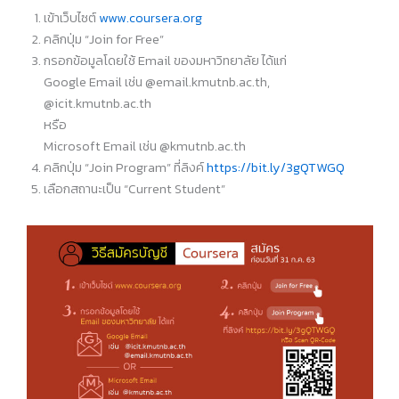
เข้าเว็บไซต์
www.coursera.org
คลิกปุ่ม “Join for Free”
กรอกข้อมูลโดยใช้ Email ของมหาวิทยาลัย ได้แก่
Google Email เช่น @email.kmutnb.ac.th,
@icit.kmutnb.ac.th
หรือ
Microsoft Email เช่น @kmutnb.ac.th
คลิกปุ่ม “Join Program” ที่ลิงค์
https://bit.ly/3gQTWGQ
เลือกสถานะเป็น “Current Student”