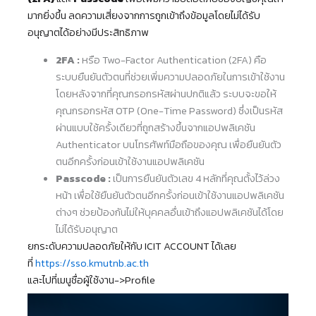
มากยิ่งขึ้น ลดความเสี่ยงจากการถูกเข้าถึงข้อมูลโดยไม่ได้รับ
อนุญาตได้อย่างมีประสิทธิภาพ
2FA :
หรือ Two-Factor Authentication (2FA) คือ
ระบบยืนยันตัวตนที่ช่วยเพิ่มความปลอดภัยในการเข้าใช้งาน
โดยหลังจากที่คุณกรอกรหัสผ่านปกติแล้ว ระบบจะขอให้
คุณกรอกรหัส OTP (One-Time Password) ซึ่งเป็นรหัส
ผ่านแบบใช้ครั้งเดียวที่ถูกสร้างขึ้นจากแอปพลิเคชัน
Authenticator บนโทรศัพท์มือถือของคุณ เพื่อยืนยันตัว
ตนอีกครั้งก่อนเข้าใช้งานแอปพลิเคชัน
Passcode :
เป็นการยืนยันตัวเลข 4 หลักที่คุณตั้งไว้ล่วง
หน้า เพื่อใช้ยืนยันตัวตนอีกครั้งก่อนเข้าใช้งานแอปพลิเคชัน
ต่างๆ ช่วยป้องกันไม่ให้บุคคลอื่นเข้าถึงแอปพลิเคชันได้โดย
ไม่ได้รับอนุญาต
ยกระดับความปลอดภัยให้กับ ICIT ACCOUNT ได้เลย
ที่
https://sso.kmutnb.ac.th
และไปที่เมนูชื่อผู้ใช้งาน->Profile