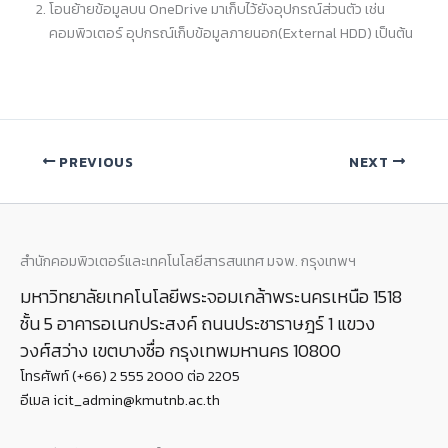
โอนย้ายข้อมูลบน OneDrive มาเก็บไว้ยังอุปกรณ์ส่วนตัว เช่น
คอมพิวเตอร์ อุปกรณ์เก็บข้อมูลภายนอก(External HDD) เป็นต้น
PREVIOUS
NEXT
สำนักคอมพิวเตอร์และเทคโนโลยีสารสนเทศ มจพ. กรุงเทพฯ
มหาวิทยาลัยเทคโนโลยีพระจอมเกล้าพระนครเหนือ 1518
ชั้น 5 อาคารอเนกประสงค์ ถนนประชาราษฎร์ 1 แขวง
วงศ์สว่าง เขตบางซื่อ กรุงเทพมหานคร 10800
โทรศัพท์ (+66) 2 555 2000 ต่อ 2205
อีเมล icit_admin@kmutnb.ac.th