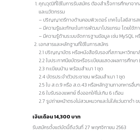
คุณวุฒิที่ใช้ในการรับสมัคร ต้องสําเร็จการศึกษาจา
และนวัตกรรม
– ปริญญาตรีทางด้านคอมพิวเตอร์ เทคโนโลยีสารสนเท
– มีความรู้และทักษะในการพัฒนาโปรแกรม โดยใช้ภา
– มีความรู้ด้านระบบจัดการฐานข้อมูล เช่น MySQL หร
เอกสารและหลักฐานที่ใช้ในการสมัคร
2.1 ปริญญาบัตร หรือหนังสือรับรองที่สภามหาวิทยาลัย
2.2 ใบประกาศนียบัตรหรือระเบียนแสดงผลการศึกษา (T
2.3 ทะเบียนบ้าน พร้อมสําเนา 1 ชุด
2.4 บัตรประจําตัวประชาชน พร้อมสําเนา 1 ชุด
2.5 ใบ ส.ด.9 หรือ ส.ด.43 หรือหลักฐานทางทหารอื่นๆ (
2.6 ใบรับรองแพทย์ ซึ่งออกให้ไม่เกิน 6 เดือน
2.7 รูปถ่ายหน้าตรงไม่สวมหมวกและไม่ใส่แว่นตาดํา ขนาด
เงินเดือน 14,300 บาท
รับสมัครตั้งแต่บัดนี้ถึงวันที่ 27 พฤศจิกายน 2563