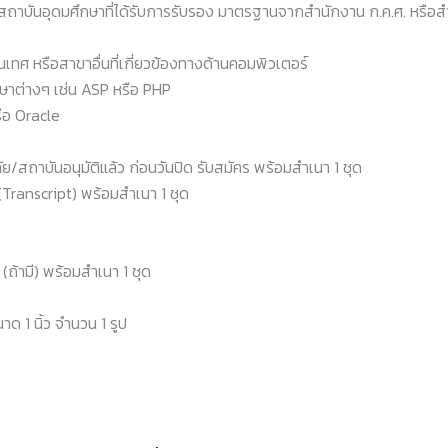
กสถาบันอุดมศึกษาที่ได้รับการรับรอง มาตรฐานจากสํานักงาน ก.ค.ศ. หรือ
ศ หรือสาขาอื่นที่เกี่ยวข้องทางด้านคอมพิวเตอร์
ษาต่างๆ เช่น ASP หรือ PHP
ือ Oracle
/สถาบันอนุมัติแล้ว ก่อนวันปิด รับสมัคร พร้อมสําเนา 1 ชุด
ranscript) พร้อมสําเนา 1 ชุด
ถ้ามี) พร้อมสําเนา 1 ชุด
 1 นิ้ว จํานวน 1 รูป