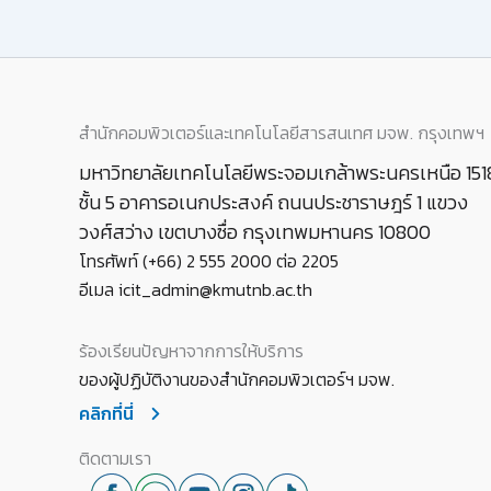
สำนักคอมพิวเตอร์และเทคโนโลยีสารสนเทศ มจพ. กรุงเทพฯ
มหาวิทยาลัยเทคโนโลยีพระจอมเกล้าพระนครเหนือ 151
ชั้น 5 อาคารอเนกประสงค์ ถนนประชาราษฎร์ 1 แขวง
วงศ์สว่าง เขตบางซื่อ กรุงเทพมหานคร 10800
โทรศัพท์ (+66) 2 555 2000 ต่อ 2205
อีเมล icit_admin@kmutnb.ac.th
ร้องเรียนปัญหาจากการให้บริการ
ของผู้ปฏิบัติงานของสำนักคอมพิวเตอร์ฯ มจพ.
คลิกที่นี่
ติดตามเรา