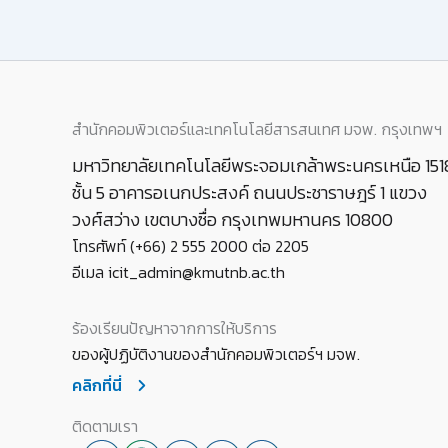
สำนักคอมพิวเตอร์และเทคโนโลยีสารสนเทศ มจพ. กรุงเทพฯ
มหาวิทยาลัยเทคโนโลยีพระจอมเกล้าพระนครเหนือ 151
ชั้น 5 อาคารอเนกประสงค์ ถนนประชาราษฎร์ 1 แขวง
วงศ์สว่าง เขตบางซื่อ กรุงเทพมหานคร 10800
โทรศัพท์ (+66) 2 555 2000 ต่อ 2205
อีเมล icit_admin@kmutnb.ac.th
ร้องเรียนปัญหาจากการให้บริการ
ของผู้ปฏิบัติงานของสำนักคอมพิวเตอร์ฯ มจพ.
คลิกที่นี่
ติดตามเรา