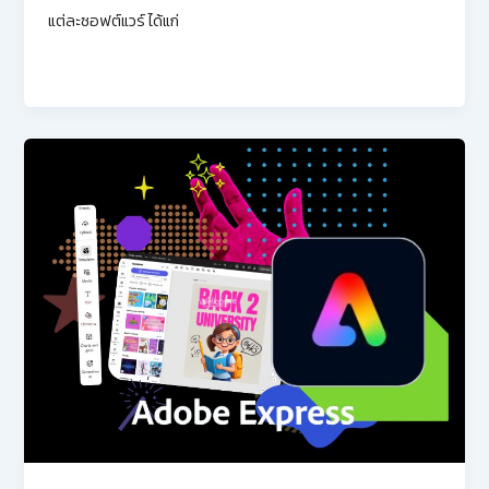
แต่ละซอฟต์แวร์ ได้แก่