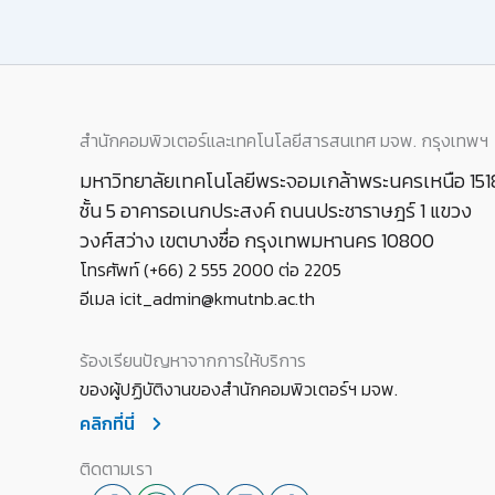
สำนักคอมพิวเตอร์และเทคโนโลยีสารสนเทศ มจพ. กรุงเทพฯ
มหาวิทยาลัยเทคโนโลยีพระจอมเกล้าพระนครเหนือ 151
ชั้น 5 อาคารอเนกประสงค์ ถนนประชาราษฎร์ 1 แขวง
วงศ์สว่าง เขตบางซื่อ กรุงเทพมหานคร 10800
โทรศัพท์ (+66) 2 555 2000 ต่อ 2205
อีเมล icit_admin@kmutnb.ac.th
ร้องเรียนปัญหาจากการให้บริการ
ของผู้ปฏิบัติงานของสำนักคอมพิวเตอร์ฯ มจพ.
คลิกที่นี่
ติดตามเรา