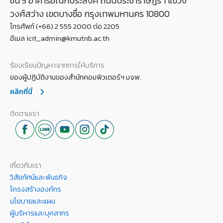
ชั้น 5 อาคารอเนกประสงค์ ถนนประชาราษฎร์ 1 แขวง
วงศ์สว่าง เขตบางซื่อ กรุงเทพมหานคร 10800
โทรศัพท์ (+66) 2 555 2000 ต่อ 2205
อีเมล icit_admin@kmutnb.ac.th
ร้องเรียนปัญหาจากการให้บริการ
ของผู้ปฏิบัติงานของสำนักคอมพิวเตอร์ฯ มจพ.
คลิกที่นี่
ติดตามเรา
เกี่ยวกับเรา
วิสัยทัศน์และพันธกิจ
โครงสร้างองค์กร
นโยบายและแผน
ผู้บริหารและบุคลากร