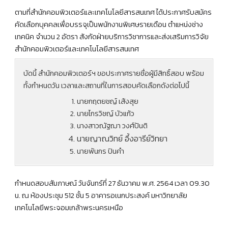
ตามที่สำนักคอมพิวเตอร์และเทคโนโลยีสารสนเทศ ได้ประกาศรับสมัคร
คัดเลือกบุคคลเพื่อบรรจุเป็นพนักงานพิเศษรายเดือน ตำแหน่งช่าง
เทคนิค จำนวน 2 อัตรา สังกัดฝ่ายบริการวิชาการและส่งเสริมการวิจัย
สำนักคอมพิวเตอร์และเทคโนโลยีสารสนเทศ
บัดนี้ สำนักคอมพิวเตอร์ฯ ขอประกาศรายชื่อผู้มีสิทธิ์สอบ พร้อม
ทั้งกำหนดวัน เวลาและสถานที่ในการสอบคัดเลือกดังต่อไปนี้
นายกฤตยชญ์ เส้งสุย
นายไกรวิชญ์ บัวแก้ว
นางสาวณัฐฌา วงศ์ปันติ
นายญาณวิทย์ อึ้งอารีย์วิทยา
นายพันกร ปินคำ
กำหนดสอบสัมภาษณ์ วันจันทร์ที่ 27 ธันวาคม พ.ศ. 2564 เวลา 09.30
น. ณ ห้องประชุม 512 ชั้น 5 อาคารอเนกประสงค์ มหาวิทยาลัย
เทคโนโลยีพระจอมเกล้าพระนครเหนือ