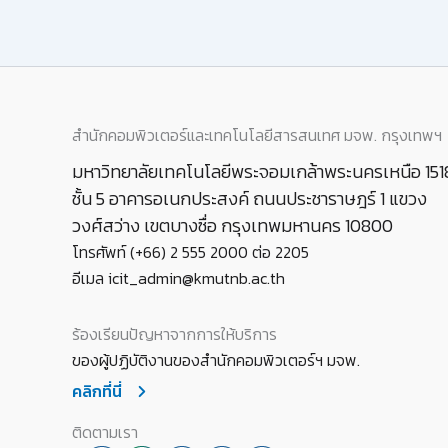
สำนักคอมพิวเตอร์และเทคโนโลยีสารสนเทศ มจพ. กรุงเทพฯ
มหาวิทยาลัยเทคโนโลยีพระจอมเกล้าพระนครเหนือ 151
ชั้น 5 อาคารอเนกประสงค์ ถนนประชาราษฎร์ 1 แขวง
วงศ์สว่าง เขตบางซื่อ กรุงเทพมหานคร 10800
โทรศัพท์ (+66) 2 555 2000 ต่อ 2205
อีเมล icit_admin@kmutnb.ac.th
ร้องเรียนปัญหาจากการให้บริการ
ของผู้ปฏิบัติงานของสำนักคอมพิวเตอร์ฯ มจพ.
คลิกที่นี่
ติดตามเรา