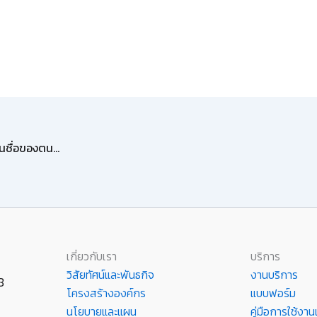
นักศึกษาใช้ Google Email (@email.kmutnb.ac.th) ที่เป็นชื่อของตนเองได้แล้วด้วย Gmail alias
เกี่ยวกับเรา
บริการ
วิสัยทัศน์และพันธกิจ
งานบริการ
8
โครงสร้างองค์กร
แบบฟอร์ม
นโยบายและแผน
คู่มือการใช้ง