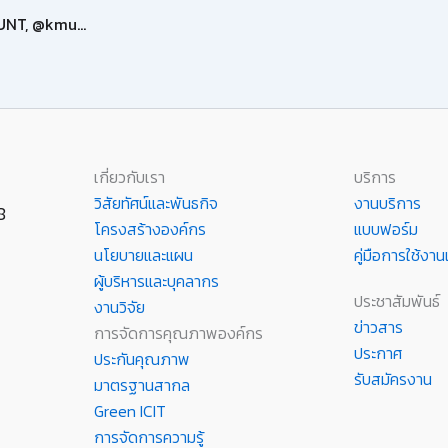
ฟรี! สิทธิ์นี้เพื่อนักศึกษา มจพ. เพียงแค่มีบัญชี ICIT ACCOUNT, @kmutnb.ac.th, @email.kmutnb.ac.th
เกี่ยวกับเรา
บริการ
วิสัยทัศน์และพันธกิจ
งานบริการ
8
โครงสร้างองค์กร
แบบฟอร์ม
นโยบายและแผน
คู่มือการใช้ง
ผู้บริหารและบุคลากร
ประชาสัมพันธ์
งานวิจัย
ข่าวสาร
การจัดการคุณภาพองค์กร
ประกาศ
ประกันคุณภาพ
รับสมัครงาน
มาตรฐานสากล
Green ICIT
การจัดการความรู้