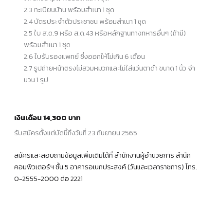
2.3 ทะเบียนบ้าน พร้อมสําเนา 1 ชุด
2.4 บัตรประจําตัวประชาชน พร้อมสําเนา 1 ชุด
2.5 ใบ ส.ด.9 หรือ ส.ด.43 หรือหลักฐานทางทหารอื่นๆ (ถ้ามี)
พร้อมสําเนา 1 ชุด
2.6 ใบรับรองแพทย์ ซึ่งออกให้ไม่เกิน 6 เดือน
2.7 รูปถ่ายหน้าตรงไม่สวมหมวกและไม่ใส่แว่นตาดํา ขนาด 1 นิ้ว จํา
นวน 1 รูป
เงินเดือน 14,300 บาท
รับสมัครตั้งแต่บัดนี้ถึงวันที่ 23 กันยายน 2565
สมัครและสอบถามข้อมูลเพิ่มเติมได้ที่ สำนักงานผู้อำนวยการ สำนัก
คอมพิวเตอร์ฯ ชั้น 5 อาคารอเนกประสงค์ (วันและเวลาราชการ) โทร.
0-2555-2000 ต่อ 2221