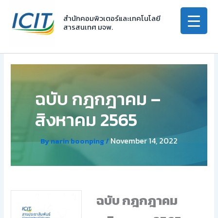
Skip
to
สำนักคอมพิวเตอร์และเทคโนโลยี
สารสนเทศ มจพ.
content
ฉบับ กฎกฎาคม –
สิงหาคม 2565
November 14, 2022
By
narin boonping
/
ฉบับ กฎกฎาคม