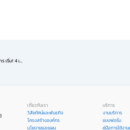
จำกัดพื้นที่เก็บข้อมูล OneDrive สำหรับนักศึกษาและบุคลากร เริ่ม! 4 เม.ย. 2567
เกี่ยวกับเรา
บริการ
วิสัยทัศน์และพันธกิจ
งานบริการ
8
โครงสร้างองค์กร
แบบฟอร์ม
นโยบายและแผน
คู่มือการใช้ง